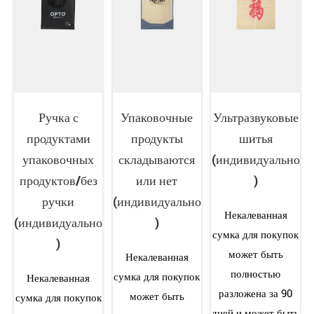
Ручка с
Упаковочные
Ультразвуковые
продуктами
продукты
шитья
упаковочных
складываются
(индивидуально
продуктов/без
или нет
)
ручки
(индивидуально
Некалеванная
(индивидуально
)
сумка для покупок
)
может быть
Некалеванная
полностью
сумка для покупок
Некалеванная
разложена за 90
может быть
сумка для покупок
дней и может быть