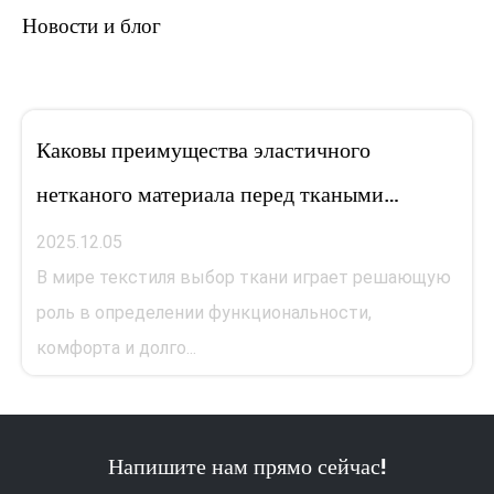
Новости и блог
Каковы преимущества эластичного
нетканого материала перед ткаными
материалами?
2025.12.05
В мире текстиля выбор ткани играет решающую
роль в определении функциональности,
комфорта и долго...
Напишите нам прямо сейчас!