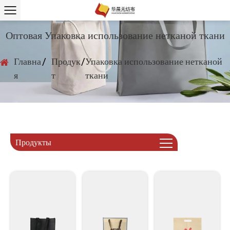
Оптовая Упаковка использование нетканой ткани
Главна
/
Продук
/
Упаковка использование нетканой
я
т
ткани
Продукты